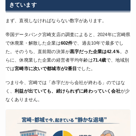
きています
まず、直視しなければならない数字があります。
帝国データバンク宮崎支店の調査によると、2024年に宮崎県
で休廃業・解散した企業は
602件
で、過去10年で最多でし
た。そのうち、直前期の決算が
黒字だった企業は42.4％
。さ
らに、休廃業した企業の経営者平均年齢は
71.4歳
で、地域別
では
宮崎市に次いで都城市が2番目
でした。
つまり今、宮崎では「赤字だから会社が終わる」のではな
く、
利益が出ていても、続けられずに終わっていく会社
が少
なくありません。