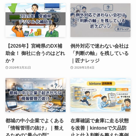
【2026年】宮崎県のDX補
例外対応で迷わない会社は
助金！ 御社に合うのはどれ
「判断の軸」を残している
か？
｜匠ナレッジ
2026年3月31日
2026年3月4日
都城の中小企業でよくある
在庫確認で倉庫に走る状態
「情報管理の抜け」｜整え
を改善｜kintoneで欠品防
るための“最小の型”
止と仕入判断を整えた事例